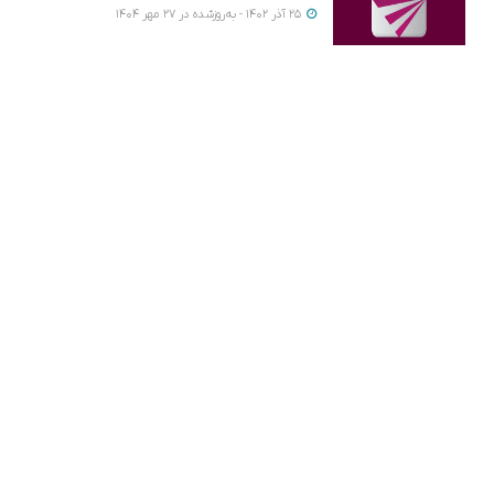
25 آذر 1402 - به‌روزشده در 27 مهر 1404