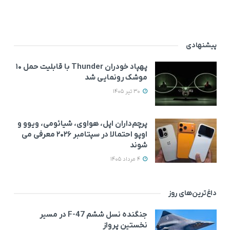
پیشنهادی
پهپاد خودران Thunder با قابلیت حمل ۱۰
موشک رونمایی شد
30 تیر 1405
پرچم‌داران اپل، هواوی، شیائومی، ویوو و
اوپو احتمالا در سپتامبر ۲۰۲۶ معرفی می‌
شوند
4 مرداد 1405
داغ‌ترین‌های روز
جنگنده نسل ششم F-47 در مسیر
نخستین پرواز