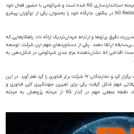
به گزارش تک‌ناک، بخش جهانی مخابرات رسماً وارد مرحله استانداردسازی 6G شده است و شیائومی با حضور فعال خود
در نخستین نشست گروه کاری 6G Radio Access Network در بنگلور، جایگاه خود را به‌عنوان یکی از نوآوران پیشرو
یت دقیق پرتوها و ارتباط میدان‌نزدیک ارائه داد؛ راهکارهایی که
 بی‌سابقه ارتقا دهند. یکی از دستاوردهای مهم این شرکت، توسعه
ک است؛ اقدامی که نشان‌دهنده عزم جدی شیائومی در شکل‌دهی به
اولین نشست 6G RAN را 3GPP از ۲۵ تا ۲۹ آگوست برگزار کرد و نمایندگان ۱۷ شرکت برتر فناوری را گرد هم آورد. در این
 تحقیقاتی مهم شکل گرفت: یکی برای تعیین جهت‌گیری کلی فناوری و
دیگری برای تدوین دقیق استانداردها. این رویداد نقطه عطفی مهم در گذار 6G از مرحله پژوهش به مرحله