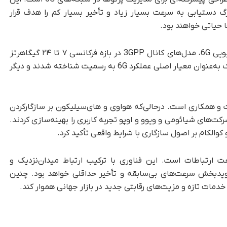
زرگ دستیابی به سرعت بسیار زیاد و تأخیر بسیار کم را هدف قرار
 حیاتی خواهند بود.
در این نشست، علاوه‌بر طراحی هسته دسترسی رادیویی 6G، مدل‌های کانال 3GPP در بازه فرکانسی ۷ تا ۲۴ گیگاهرتز
به‌روزرسانی شد. مهم‌تر آنکه ویژگی‌های میدان‌نزدیک به‌عنوان معیار اصلی عملکرد 6G به رسمیت شناخته شدند و دیگر
هم‌زمان از رقابت و همکاری است. در‌حالی‌که هواوی و های‌سیلیکون بر سازگارکردن
رکت‌های شیائومی و ویوو و اوپو تجربه کاربری را بهینه‌سازی کردند.
والکام بر اصول سازگاری با شرایط واقعی تأکید کرد.
زرگ در صنعت ارتباطات است. این فناوری با ترکیب ارتباط میدان‌نزدیک و
 نویدبخش سرعت‌های بی‌سابقه و تأخیر حداقلی خواهد بود. چنین
 خدمات تازه و مزیت‌های رقابتی جدید در بازار جهانی هموار کند.