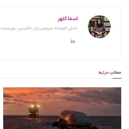
اسما کلهر
دانش آموخته مترجمی زبان انگلیسی ،نویسنده ح
مطالب
مرتبط