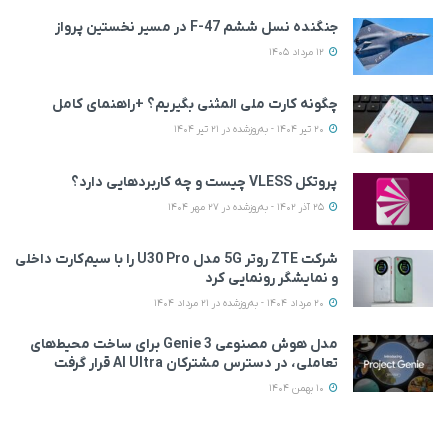
جنگنده نسل ششم F-47 در مسیر نخستین پرواز
12 مرداد 1405
چگونه کارت ملی المثنی بگیریم؟ +راهنمای کامل
20 تیر 1404 - به‌روزشده در 21 تیر 1404
پروتکل VLESS چیست و چه کاربردهایی دارد؟
25 آذر 1402 - به‌روزشده در 27 مهر 1404
شرکت ZTE روتر 5G مدل U30 Pro را با سیم‌کارت داخلی
و نمایشگر رونمایی کرد
20 مرداد 1404 - به‌روزشده در 21 مرداد 1404
مدل هوش مصنوعی Genie 3 برای ساخت محیط‌های
تعاملی، در دسترس مشترکان AI Ultra قرار گرفت
10 بهمن 1404