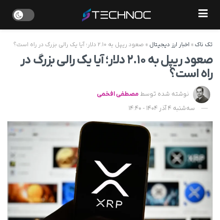
تک ناک
»
اخبار ارز دیجیتال
»
صعود ریپل به ۲.۱۰ دلار؛ آیا یک رالی بزرگ در راه است؟
صعود ریپل به ۲.۱۰ دلار؛ آیا یک رالی بزرگ در
راه است؟
نوشته شده توسط
مصطفی افخمی
سه‌شنبه 4 آذر 1404 - 14:40