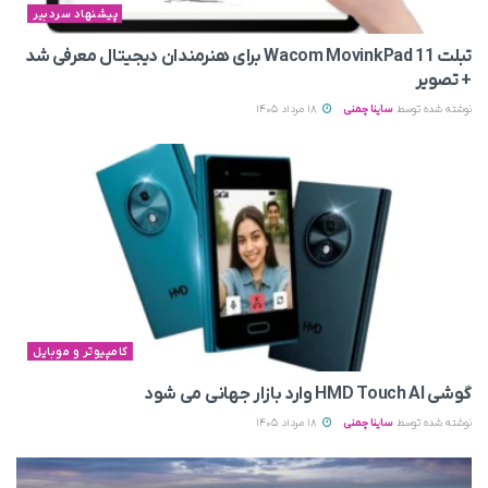
پیشنهاد سردبیر
تبلت Wacom MovinkPad 11 برای هنرمندان دیجیتال معرفی شد
+ تصویر
نوشته شده توسط
ساینا چمنی
18 مرداد 1405
کامپیوتر و موبایل
گوشی HMD Touch AI وارد بازار جهانی می‌ شود
نوشته شده توسط
ساینا چمنی
18 مرداد 1405