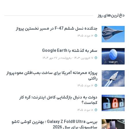
داغ‌ترین‌های روز
جنگنده نسل ششم F-47 در مسیر نخستین پرواز
12 مرداد 1405
سفر به گذشته با Google Earth
17 فروردین 1403 - به‌روزشده در 27 مهر 1404
پروژه محرمانه آمریکا برای ساخت بمب‌افکن عمودپرواز
راکتی
12 مرداد 1405
دولت به دنبال بازگشایی کامل اینترنت؛ گره کار
کجاست؟
18 مرداد 1405
بررسی Galaxy Z Fold8 Ultra ؛ بهترین گوشی تاشو
سامسونگ برای سال 2026