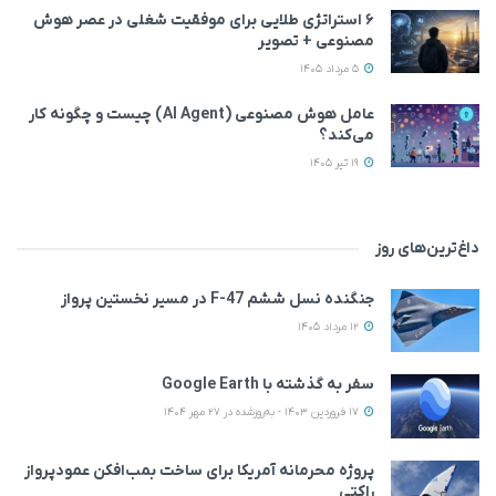
۶ استراتژی طلایی برای موفقیت شغلی در عصر هوش
مصنوعی + تصویر
5 مرداد 1405
عامل هوش مصنوعی (AI Agent) چیست و چگونه کار
می‌کند؟
19 تیر 1405
داغ‌ترین‌های روز
جنگنده نسل ششم F-47 در مسیر نخستین پرواز
12 مرداد 1405
سفر به گذشته با Google Earth
17 فروردین 1403 - به‌روزشده در 27 مهر 1404
پروژه محرمانه آمریکا برای ساخت بمب‌افکن عمودپرواز
راکتی