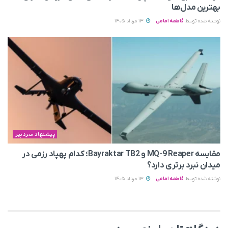
بهترین مدل‌ها
نوشته شده توسط
فاطمه امامی
13 مرداد 1405
پیشنهاد سردبیر
مقایسه MQ-9 Reaper و Bayraktar TB2؛ کدام پهپاد رزمی در
میدان نبرد برتری دارد؟
نوشته شده توسط
فاطمه امامی
13 مرداد 1405