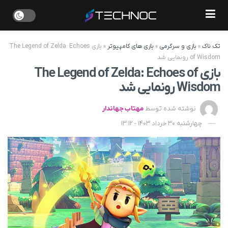
تک ناک
»
بازی و سرگرمی
»
بازی های کامپیوتر
»
بازی The Legend of Zelda: Echoes
of Wisdom رونمایی شد
بازی The Legend of Zelda: Echoes of
Wisdom رونمایی شد
نوشته شده توسط
مهتاب جهاندار
چهارشنبه 30 خرداد 1403 - 13:12