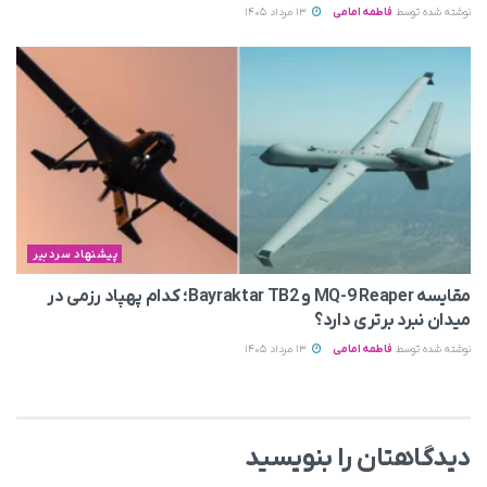
نوشته شده توسط
فاطمه امامی
13 مرداد 1405
پیشنهاد سردبیر
مقایسه MQ-9 Reaper و Bayraktar TB2؛ کدام پهپاد رزمی در
میدان نبرد برتری دارد؟
نوشته شده توسط
فاطمه امامی
13 مرداد 1405
دیدگاهتان را بنویسید