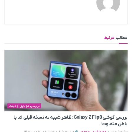
مطالب
مرتبط
بررسی موبایل و تبلت
بررسی گوشی Galaxy Z Flip8؛ ظاهر شبیه به نسخه قبلی اما با
باطن متفاوت!
نوشته شده توسط
مهدی کریمی صمدی
16 مرداد 1405 - به‌روزشده در 17 مرداد 1405