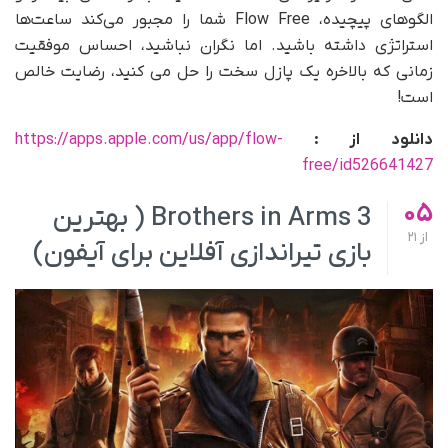
الگوهای پیچیده، Flow Free شما را مجبور می‌کند ساعت‌ها
استراتژی داشته باشید. اما نگران نباشید، احساس موفقیت
زمانی که بالاخره یک پازل سخت را حل می کنید، رضایت خالص
است!
دانلود از :
https://apps.apple.com/us/app/flow-
free/id526641427
05
Brothers in Arms 3 ( بهترین
از
21
بازی تیراندازی آفلاین برای آیفون)