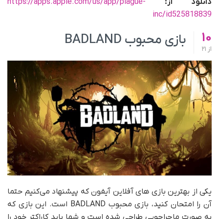
دانلود از:
https://apps.apple.com/us/app/plague-
inc/id525818839
10
بازی محبوب BADLAND
از
21
یکی از بهترین بازی های آفلاین آیفون که پیشنهاد می‌کنیم حتما
آن را امتحان کنید، بازی محبوب BADLAND است. این بازی که
به صورت ماجراجویی طراحی شده است و شما باید کاراکتر خود را