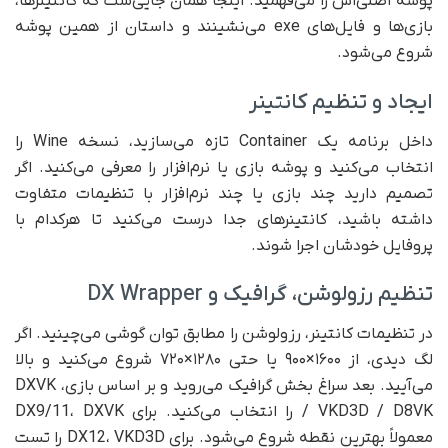
پوشه اصلی‌اش را می‌فهمید. اینجا همان جایی‌ست که کانتینرها،
بازی‌ها و فایل‌های exe می‌نشینند و داستان از همین پوشه
شروع می‌شود.
ایجاد و تنظیم کانتینر
داخل برنامه یک Container تازه می‌سازید، نسخه Wine را
انتخاب می‌کنید و پوشه بازی یا نرم‌افزار را معرفی می‌کنید. اگر
تصمیم دارید چند بازی یا چند نرم‌افزار با تنظیمات متفاوت
داشته باشید، کانتینرهای جدا درست می‌کنید تا هرکدام با
پروفایل خودشان اجرا شوند.
تنظیم رزولوشن، گرافیک و DX Wrapper
در تنظیمات کانتینر، رزولوشن را مطابق توان گوشی می‌چینید. اگر
لگ دیدی، از ۱۶۰۰×۹۰۰ یا حتی ۱۲۸۰×۷۲۰ شروع می‌کنید و بالا
می‌آیید. بعد سراغ بخش گرافیک می‌روید و بر اساس بازی، DXVK
/ VKD3D / D8VK را انتخاب می‌کنید. برای DX9/11، DXVK
معمولاً بهترین نقطه شروع می‌شود. برای DX12، VKD3D را تست