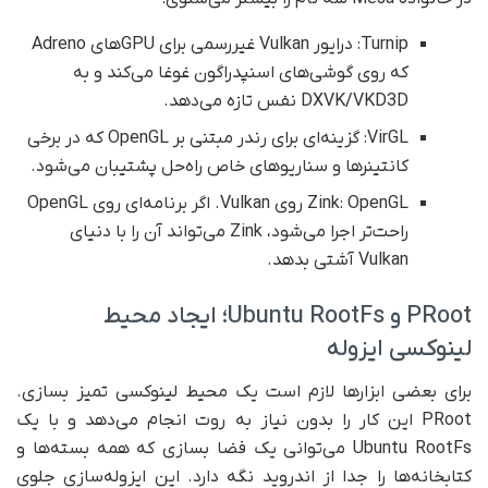
Turnip: درایور Vulkan غیررسمی برای GPUهای Adreno
که روی گوشی‌های اسنپدراگون غوغا می‌کند و به
DXVK/VKD3D نفس تازه می‌دهد.
VirGL: گزینه‌ای برای رندر مبتنی بر OpenGL که در برخی
کانتینرها و سناریوهای خاص راه‌حل پشتیبان می‌شود.
Zink: OpenGL روی Vulkan. اگر برنامه‌ای روی OpenGL
راحت‌تر اجرا می‌شود، Zink می‌تواند آن را با دنیای
Vulkan آشتی بدهد.
PRoot و Ubuntu RootFs؛ ایجاد محیط
لینوکسی ایزوله
برای بعضی ابزارها لازم است یک محیط لینوکسی تمیز بسازی.
PRoot این کار را بدون نیاز به روت انجام می‌دهد و با یک
Ubuntu RootFs می‌توانی یک فضا بسازی که همه بسته‌ها و
کتابخانه‌ها را جدا از اندروید نگه دارد. این ایزوله‌سازی جلوی