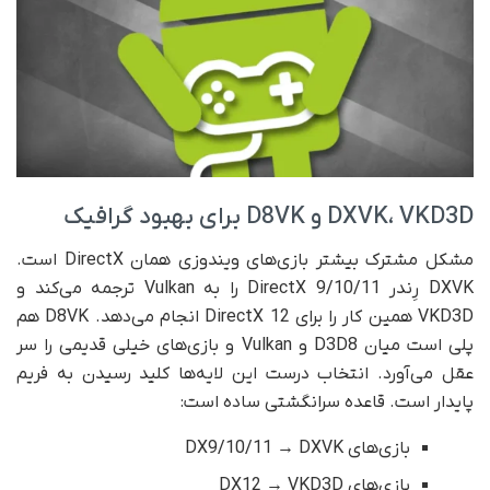
DXVK، VKD3D و D8VK برای بهبود گرافیک
مشکل مشترک بیشتر بازی‌های ویندوزی همان DirectX است.
DXVK رِندر DirectX 9/10/11 را به Vulkan ترجمه می‌کند و
VKD3D همین کار را برای DirectX 12 انجام می‌دهد. D8VK هم
پلی است میان D3D8 و Vulkan و بازی‌های خیلی قدیمی را سر
عقل می‌آورد. انتخاب درست این لایه‌ها کلید رسیدن به فریم
پایدار است. قاعده سرانگشتی ساده است:
بازی‌های DX9/10/11 → DXVK
بازی‌های DX12 → VKD3D