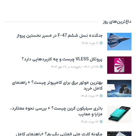
داغ‌ترین‌های روز
جنگنده نسل ششم F-47 در مسیر نخستین پرواز
12 مرداد 1405
پروتکل VLESS چیست و چه کاربردهایی دارد؟
25 آذر 1402 - به‌روزشده در 27 مهر 1404
بهترین موتور برق برای کامپیوتر چیست؟ + راهنمای
کامل خرید
13 مرداد 1405
باتری سیلیکون کربن چیست؟ + بررسی نحوه عملکرد،
مزایا و معایب
13 مرداد 1405
چگونه کارت ملی المثنی بگیریم؟ +راهنمای کامل