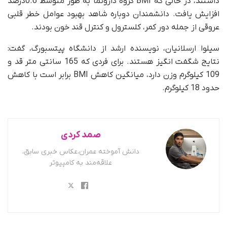
داشتند، در حالی که BMI گروه دارونما به طور متوسط 0.6درصد
افزایش یافت. دانشمندان دوباره شاهد بهبود عوامل خطر قلبی
عروقی از جمله دور کمر، کلسترول و کنترل قند خون بودند.
سیلوا ارسلانیان، نویسنده ارشد از دانشگاه پیتسبورگ، گفت:
نتایج شگفت انگیز هستند. برای فردی که 165 سانتی متر قد و
109 کیلوگرم وزن دارد، میانگین کاهش BMI برابر است با کاهش
حدود 18 کیلوگرم.
صمد کردی
دانش آموخته عمران،عکاس خبری سابق،
علاقه‌مند به کامپیوتر