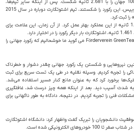
GreenTeam در سال 2012 رکورد شتاب صفر تا 100 جهان را با 2.681 ثانیه شکست. پس از اینکه سایر تیم‌ها،
دانشگاه فناوری دلفت از هلند و ETH از زوریخ سوییس، این رکورد را شکستند، تیم اشتوتگارت دوباره در سال 2015
تیم سوئیسی گریمسل در سال 2016 با زمان 1.513 ثانیه از این عملکرد بهتر عمل کرد. از آن زمان، این علامت برای
.
پاول پوولنی، رئیس دانشگاه Förderverein GreenTeam Uni Stuttgart e.V می گوید ما خوشحالیم که رکورد جهانی را
چنین نیروهایی و شکستن یک رکورد جهانی چقدر دشوار و خطرناک
کی را تجربه کردیم. وسیله نقلیه در طی یک تست سریع برای ثبت
یک‌ها برخورد کرد که به عنوان مانع کنار مسیر استفاده می‌شد.
ه شدت آسیب دید. بعد از اینکه همه چیز درست شد، غافلگیری
لات فنی را تجربه کردیم. در نتیجه، دادگاه به طور ناگهانی برای
وفقیت دانشجویان را تبریک گفت واظهار کرد: دانشگاه اشتوتگارت
های الکترونیکی شده است.