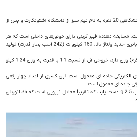
، این ثبت رکورد توسط یک گروه دانشگاهی 20 نفره به نام تیم سبز از دانشگاه اشتوتگارت و پس از
قدرتمند است. مسابقه دهنده فیبر کربنی دارای موتورهای داخلی است که هر
چهار چرخ را به حرکت در می‌آورند و با استفاده از باتری جدید ولتاژ بالا، 180 کیلووات (242 اسب بخار قدرت) تولید
با توجه به اینکه E0711 تنها 320 پوند (145 کیلوگرم) وزن دارد، خروجی آن از نسبت 1:1 با قدرت به وزن 1.24 کیلو
ای الکتریکی جاده ای معمول است. این کسری از اعداد چهار رقمی
رقی جاده ای معمول است.
بنابراین، این وسیله نقلیه می‌تواند به حداکثر شتاب 2.5 g دست یابد، که تقریباً معادل نیرویی است که فضانوردان
.