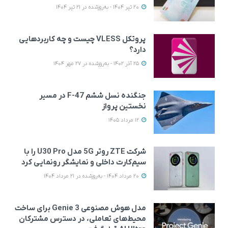
20 تیر 1404 - به‌روزشده در 21 تیر 1404
پروتکل VLESS چیست و چه کاربردهایی
دارد؟
25 آذر 1402 - به‌روزشده در 27 مهر 1404
جنگنده نسل ششم F-47 در مسیر
نخستین پرواز
12 مرداد 1405
شرکت ZTE روتر 5G مدل U30 Pro را با
سیم‌کارت داخلی و نمایشگر رونمایی کرد
20 مرداد 1404 - به‌روزشده در 21 مرداد 1404
مدل هوش مصنوعی Genie 3 برای ساخت
محیط‌های تعاملی، در دسترس مشترکان