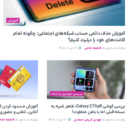
آموزش
آموزش حذف دائمی حساب شبکه‌های اجتماعی؛ چگونه تمام
اکانت‌های خود را دیلیت کنیم؟
نوشته شده توسط
فاطمه امامی
16 مرداد 1405
بررسی موبایل و تبلت
بررسی گوشی Galaxy Z Flip8؛ ظاهر شبیه به
آموزش مسدود کردن کا
نسخه قبلی اما با باطن متفاوت!
آنلاین، تلفنی و حضوری
نوشته شده توسط
مهدی کریمی صمدی
16 مرداد 1405
نوشته شده توسط
فاطمه امام