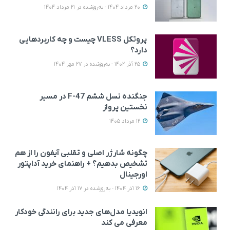
20 مرداد 1404 - به‌روزشده در 21 مرداد 1404
پروتکل VLESS چیست و چه کاربردهایی
دارد؟
25 آذر 1402 - به‌روزشده در 27 مهر 1404
جنگنده نسل ششم F-47 در مسیر
نخستین پرواز
12 مرداد 1405
چگونه شارژر اصلی و تقلبی آیفون را از هم
تشخیص بدهیم؟ + راهنمای خرید آداپتور
اورجینال
16 آذر 1404 - به‌روزشده در 17 آذر 1404
انویدیا مدل‌های جدید برای رانندگی خودکار
معرفی می کند