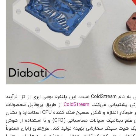
محصول نرم افزاری اختصاصی Diabatix اپلیکیشنی به نام ColdStream است. این پلتفرم بومی ابری از کل فرآیند
رتی پشتیبانی می‌کند.
ColdStream
از طریق پروفایل محصولات
الکترونیکی می تواند دما را پیش بینی کند و به طور خودکار اندازه و شکل صحیح خنک کننده CPU استاندارد را نشان
دهد. ColdStream می تواند فراتر رفته و بر اساس علم دینامیک سیالات محاسباتی (CFD) و با استفاده از هوش
2 نوع ماده حرارتی، یک هیت سینک سفارشی بهینه تولید کند. طرح‌های زایان معمولاً