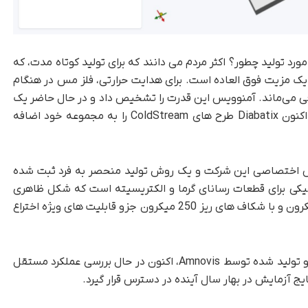
د تولید چطور؟ اکثر مردم می دانند که برای تولید کوتاه مدت، که
مزیت فوق العاده است. برای هدایت حرارتی، فلز مس در هنگام
اقی می‌ماند. آمنوویس این قدرت را تشخیص داد و در حال حاضر یک
تجارت چاپ سه بعدی مس را تاسیس کرده است. اکنون Diabatix طرح های ColdStream را به مجموعه خود اضافه
س اختصاصی این شرکت و یک روش تولید منحصر به فرد ثبت شده
انیکی برای قطعات رسانای گرما و الکتریسیته است که شکل ظاهری
پیچیده دارند. محصولات مسی به ضخامت 200 میکرون و با شکاف های ریز 250 میکرون جزو قابلیت های ویژه اختراع
هیت سینک سفارشی طراحی شده توسط Diabatix و تولید شده توسط Amnovis، اکنون در حال بررسی عملکرد مستقل
ج آزمایش در بهار سال آینده در دسترس قرار گیرد.