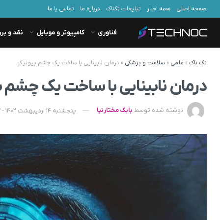
صفحه اصلی
همه اخبار
تبلیغات تکناک
درباره ما
تماس با ما
فناوری
کامپیوتر و موبایل
نقد و بر
تک ناک
»
علمی
»
سلامت و پزشکی
»
درمان نابینایی با ساخت یک چشم بیونیک
درمان نابینایی با ساخت یک چشم 
نوشته شده توسط
بابک مختارنیا
پنجشنبه 14 اردیبهشت 1402 - 12:03 - به‌روزشده در یکشنبه 25 شهریور 1403 - 08:32