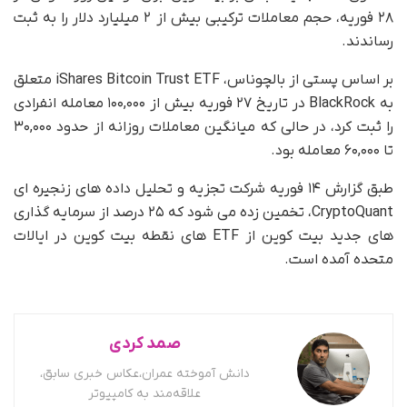
۲۸ فوریه، حجم معاملات ترکیبی بیش از ۲ میلیارد دلار را به ثبت
رساندند.
بر اساس پستی از بالچوناس، iShares Bitcoin Trust ETF متعلق
به BlackRock در تاریخ ۲۷ فوریه بیش از ۱۰۰,۰۰۰ معامله انفرادی
را ثبت کرد، در حالی که میانگین معاملات روزانه از حدود ۳۰,۰۰۰
تا ۶۰,۰۰۰ معامله بود.
طبق گزارش ۱۴ فوریه شرکت تجزیه و تحلیل داده های زنجیره ای
CryptoQuant، تخمین زده می شود که ۲۵ درصد از سرمایه گذاری
های جدید بیت کوین از ETF های نقطه بیت کوین در ایالات
متحده آمده است.
صمد کردی
دانش آموخته عمران،عکاس خبری سابق،
علاقه‌مند به کامپیوتر