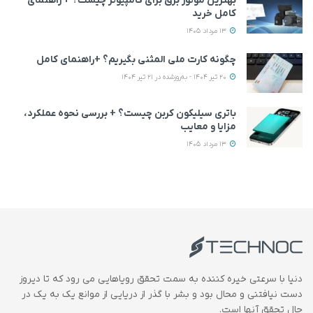
بهترین موتور برق برای کامپیوتر چیست؟ + راهنمای
کامل خرید
13 مرداد 1405
چگونه کارت ملی المثنی بگیریم؟ +راهنمای کامل
20 تیر 1404 - به‌روزشده در 21 تیر 1404
باتری سیلیکون کربن چیست؟ + بررسی نحوه عملکرد،
مزایا و معایب
13 مرداد 1405
دنیا با سرعتی خیره کننده به سمت تحقق رویاهایی می رود که تا دیروز
دست نیافتنی و محال بود و بشر با گذر از دریایی از موانع یک به یک در
حال تحقق آنها است.