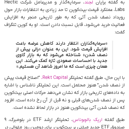
به گفته برایان
لجند
، سرمایه‌گذار و مدیرعامل شرکت Hectic
Labs، عملکرد قیمت بیت‌کوین تا حد زیادی به انتظارات بازار حول
رویداد نصف شدن آتی که به طور تاریخی منجر به افزایش
فعالیت خرید می‌شود، قابل نسبت دادن است. او به کوین تلگراف
گفت:
«سرمایه‌گذاران انتظار دارند کاهش عرضه باعث
افزایش قیمت شود. این به عنوان «رالی پیش از
نصف شدن» شناخته می‌شود که به بازار گاوی
جدید با احساسات صعودی تازه کمک می‌کند. این
همان چیزی است که ما امروز شاهد آن هستیم.»
با این حال، طبق گفته تحلیلگر
Rekt Capital،
“اصلاح قیمت پیش
از نصف شدن” هنوز محتمل است. این تحلیلگر ناشناس با اشاره
به داده‌های تاریخی بازار که نشان می‌دهد حرکات اصلی بیت‌کوین
پس از نصف شدن‌های قبلی و نه قبل از آن رخ داده است، افزود
که نصف شدن آتی بیت‌کوین هنوز در بازار لحاظ نشده است.
طبق گفته
اریک بالچوناس
، تحلیلگر ارشد ETF در بلومبرگ، ۹
صندوق ETF جدید مبتنی بر بیت‌کوین، برای دومین روز متوالی در