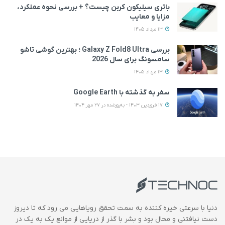
باتری سیلیکون کربن چیست؟ + بررسی نحوه عملکرد،
مزایا و معایب
13 مرداد 1405
بررسی Galaxy Z Fold8 Ultra ؛ بهترین گوشی تاشو
سامسونگ برای سال 2026
13 مرداد 1405
سفر به گذشته با Google Earth
17 فروردین 1403 - به‌روزشده در 27 مهر 1404
دنیا با سرعتی خیره کننده به سمت تحقق رویاهایی می رود که تا دیروز
دست نیافتنی و محال بود و بشر با گذر از دریایی از موانع یک به یک در