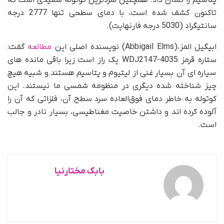
پتاسیم را نشان داد. همچنین سردترین کوتوله سفیدی است که
تاکنون کشف شده است، با دمای سطحی تنها 2777 درجه
سانتیگراد (5030 درجه فارنهایت).
ابیگیل المز،(Abbigail Elms) نویسنده اصلی این
مطالعه
گفت:
ستاره قرمز WDJ2147-4035 یک راز است زیرا باقی مانده های
سیاره ای آن بسیار غنی از لیتیوم و پتاسیم هستند و شبیه هیچ
چیز شناخته شده دیگری در منظومه شمسی ما نیستند. این
کوتوله به خاطر دمای فوق‌العاده سرد سطح آن، فلزاتی که آن را
آلوده کرده اند و داشتن خاصیت مغناطیسی، بسیار نادر و جالب
است.
بابک مختارنیا