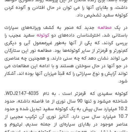
بوده باشد، برای زنده ماندن در این پروسه روند دشواری خواهد
داشت، و بقایای آنها را می توان در حال افتادن و آلوده کردن
کوتوله سفید تشخیص داد.
در یک
مطالعه
جدید که منجر به کشف ویرانه‌های سیارات
باستانی شد، اخترشناسان داده‌های دو
کوتوله
سفید عجیب را
بررسی کردند، که یکی از آنها به‌طور غیرمعمول آبی و دیگری
کم‌نورتر و قرمزتر از سایر کوتوله‌ها بود. مطالعه نور این ستارگان
می تواند نشان دهد که چه سنی دارند، و همچنین چه عناصری
در جو آنها در حال سوختن هستند و با ادامه این مطالعات می
تواند آرایش و نوع سیاراتی را که قبلاً میزبان آنها بوده اند، آشکار
شود.
کوتوله سفیدی که قرمزتر است ، به نام WDJ2147-4035،
شناخته میشود و تنها 90 سال نوری از ما فاصله داشته، حدود
10.2 میلیارد سال پیش به یک کوتوله سفید تبدیل شده و حدود
10.7 میلیارد سال سن دارد. آنالیز نوری آن ترکیب عجیبی از
عناصر موجود در بقایای سیاره‌ای از جمله سدیم، لیتیوم و