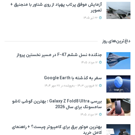
آزمایش موفق پرتاب پهپاد از روی شناور با منجنیق +
تصویر
22 تیر 1405
داغ‌ترین‌های روز
جنگنده نسل ششم F-47 در مسیر نخستین پرواز
12 مرداد 1405
سفر به گذشته با Google Earth
17 فروردین 1403 - به‌روزشده در 27 مهر 1404
بررسی Galaxy Z Fold8 Ultra ؛ بهترین گوشی تاشو
سامسونگ برای سال 2026
13 مرداد 1405
بهترین موتور برق برای کامپیوتر چیست؟ + راهنمای
کامل خرید