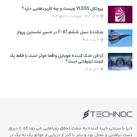
پروتکل VLESS چیست و چه کاربردهایی دارد؟
25 آذر 1402 - به‌روزشده در 27 مهر 1404
جنگنده نسل ششم F-47 در مسیر نخستین پرواز
12 مرداد 1405
آیا فن خنک کننده موبایل واقعا موثر است یا فقط یک
گجت تبلیغاتی است؟
3 تیر 1405
دنیا با سرعتی خیره کننده به سمت تحقق رویاهایی می رود که تا دیروز
دست نیافتنی و محال بود و بشر با گذر از دریایی از موانع یک به یک در