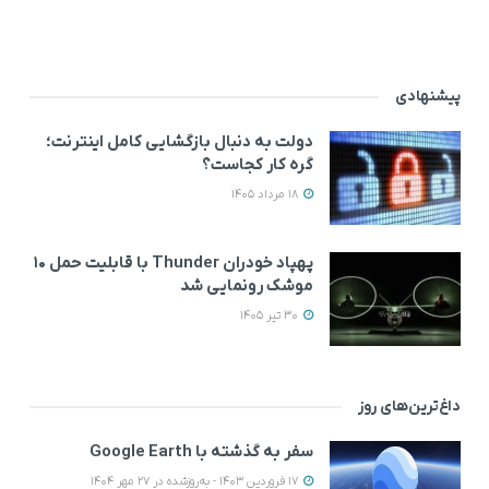
پیشنهادی
دولت به دنبال بازگشایی کامل اینترنت؛
گره کار کجاست؟
18 مرداد 1405
پهپاد خودران Thunder با قابلیت حمل ۱۰
موشک رونمایی شد
30 تیر 1405
داغ‌ترین‌های روز
سفر به گذشته با Google Earth
17 فروردین 1403 - به‌روزشده در 27 مهر 1404