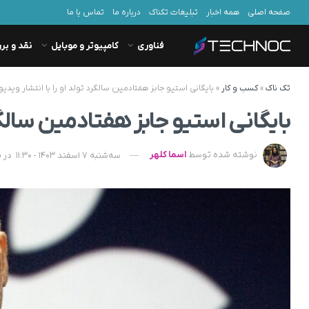
صفحه اصلی
همه اخبار
تبلیغات تکناک
درباره ما
تماس با ما
فناوری
کامپیوتر و موبایل
نقد و بر
تک ناک
»
کسب و کار
»
بایگانی استیو جابز هفتادمین سالگرد تولد او را با انتشار وی
بایگانی استیو جابز هفتادمین سالگر
نوشته شده توسط
اسما کلهر
سه‌شنبه 7 اسفند 1403 - 11:30
در
ش