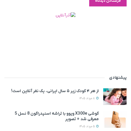
پیشنهادی
از هر ۴ کودک زیر ۵ سال ایرانی، یک نفر آنلاین است!
8 مرداد 1405
گوشی X300e ویوو با تراشه اسنپدراگون 8 نسل 5
معرفی شد + تصویر
5 مرداد 1405