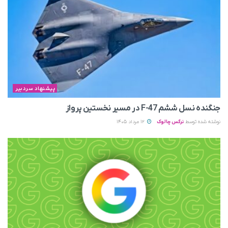
پیشنهاد سردبیر
جنگنده نسل ششم F-47 در مسیر نخستین پرواز
نوشته شده توسط
نرگس چالوک
12 مرداد 1405