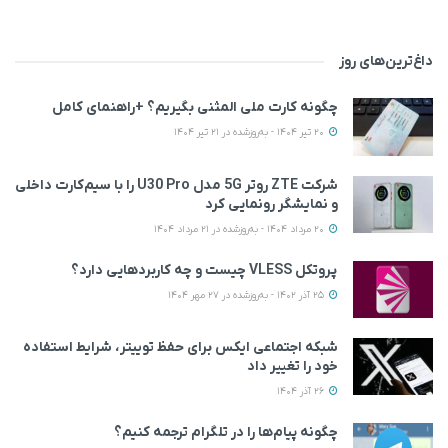
داغ‌ترین‌های روز
چگونه کارت ملی المثنی بگیریم؟ +راهنمای کامل
20 تیر 1404 - به‌روزشده در 21 تیر 1404
شرکت ZTE روتر 5G مدل U30 Pro را با سیم‌کارت داخلی
و نمایشگر رونمایی کرد
20 مرداد 1404 - به‌روزشده در 21 مرداد 1404
پروتکل VLESS چیست و چه کاربردهایی دارد؟
25 آذر 1402 - به‌روزشده در 27 مهر 1404
شبکه اجتماعی ایکس برای حفظ توییتر، شرایط استفاده
خود را تغییر داد
26 آذر 1404
چگونه پیام‌ها را در تلگرام ترجمه کنیم؟