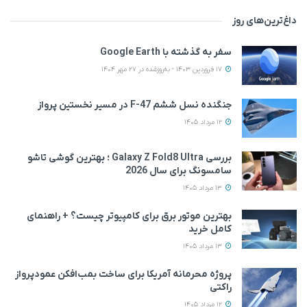
داغ‌ترین‌های روز
سفر به گذشته با Google Earth
17 فروردین 1403 - به‌روزشده در 27 مهر 1404
جنگنده نسل ششم F-47 در مسیر نخستین پرواز
12 مرداد 1405
بررسی Galaxy Z Fold8 Ultra ؛ بهترین گوشی تاشو
سامسونگ برای سال 2026
13 مرداد 1405
بهترین موتور برق برای کامپیوتر چیست؟ + راهنمای
کامل خرید
13 مرداد 1405
پروژه محرمانه آمریکا برای ساخت بمب‌افکن عمودپرواز
راکتی
12 مرداد 1405