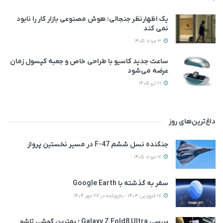
یک اظهارنظر جنجالی: هوش مصنوعی بازار کار را نابود
نمی‌ کند
3 مرداد 1405
ساعت جدید کاسیو با طراحی خاص و جعبه کپسول زمان
عرضه می‌شود
21 تیر 1405
داغ‌ترین‌های روز
جنگنده نسل ششم F-47 در مسیر نخستین پرواز
12 مرداد 1405
سفر به گذشته با Google Earth
17 فروردین 1403 - به‌روزشده در 27 مهر 1404
بررسی Galaxy Z Fold8 Ultra ؛ بهترین گوشی تاشو