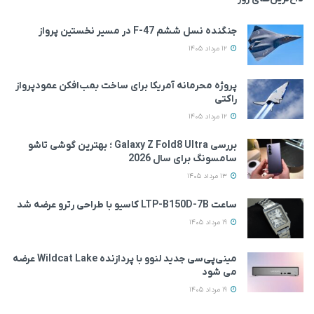
جنگنده نسل ششم F-47 در مسیر نخستین پرواز
12 مرداد 1405
پروژه محرمانه آمریکا برای ساخت بمب‌افکن عمودپرواز
راکتی
12 مرداد 1405
بررسی Galaxy Z Fold8 Ultra ؛ بهترین گوشی تاشو
سامسونگ برای سال 2026
13 مرداد 1405
ساعت LTP-B150D-7B کاسیو با طراحی رترو عرضه شد
19 مرداد 1405
مینی‌پی‌سی جدید لنوو با پردازنده Wildcat Lake عرضه
می‌ شود
19 مرداد 1405