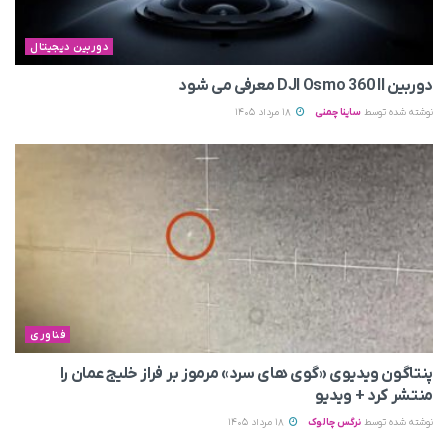
دوربین دیجیتال
دوربین DJI Osmo 360 II معرفی می‌ شود
نوشته شده توسط
ساینا چمنی
18 مرداد 1405
فناوری
پنتاگون ویدیوی «گوی های سرد» مرموز بر فراز خلیج عمان را
منتشر کرد + ویدیو
نوشته شده توسط
نرگس چالوک
18 مرداد 1405