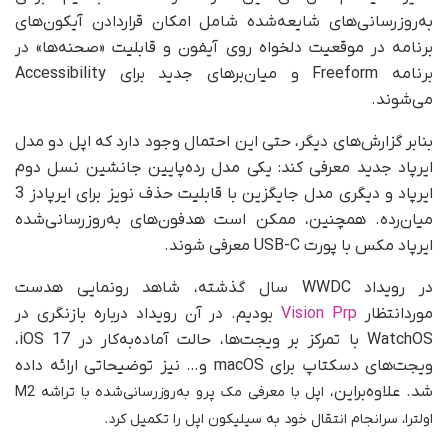
به‌روزرسانی‌های شایعه‌شده شامل امکان قرار‌دادن آیکون‌های
برنامه در موقعیت دلخواه روی آیفون و قابلیت «صحنه‌ها» در
برنامه‌ Freeform و میان‌برهای جدید برای Accessibility
می‌شوند.
بنابر گزارش‌های دیگر، حتی این احتمال وجود دارد که اپل دو مدل
ایرپاد جدید معرفی کند: یکی مدل رده‌پایین جانشین نسل دوم
ایرپاد و دیگری مدل جایگزین با قابلیت حذف نویز برای ایرپادز 3
میان‌رده. همچنین، ممکن است هدفون‌های به‌روزرسانی‌شده‌
ایرپاد مکس با پورت USB-C معرفی شوند.
در رویداد WWDC سال گذشته، شاهد رونمایی هدست
مورد‌انتظار
Vision Prp
بودیم. در آن رویداد درباره بازنگری در
WatchOS با تمرکز بر ویجت‌ها، حالت آماده‌به‌کار در iOS 17،
ویجت‌های دسکتاپ برای macOS و… نیز توضیحاتی ارائه داده
شد. علاوه‌براین،
اپل
با معرفی مک پرو به‌روزرسانی‌شده با تراشه M2
اولترا، سرانجام انتقال خود به سیلیکون اپل را تکمیل کرد.