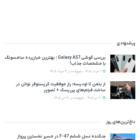
پیشنهادی
بررسی گوشی Galaxy A57 ؛ بهترین میان‌رده سامسونگ
با مشخصات جذاب!
2 مرداد 1405 - به‌روزشده در 3 مرداد 1405
از بتمن تا اودیسه؛ راز موفقیت کریستوفر نولان در
ساخت فیلم‌های پرریسک + تصویر
21 تیر 1405 - به‌روزشده در 22 تیر 1405
داغ‌ترین‌های روز
جنگنده نسل ششم F-47 در مسیر نخستین پرواز