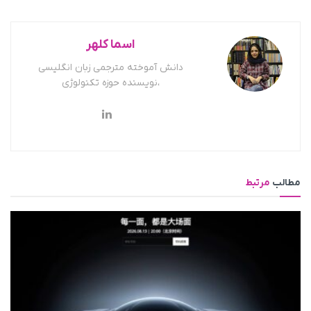
اسما کلهر
دانش آموخته مترجمی زبان انگلیسی
،نویسنده حوزه تکنولوژی
مطالب
مرتبط