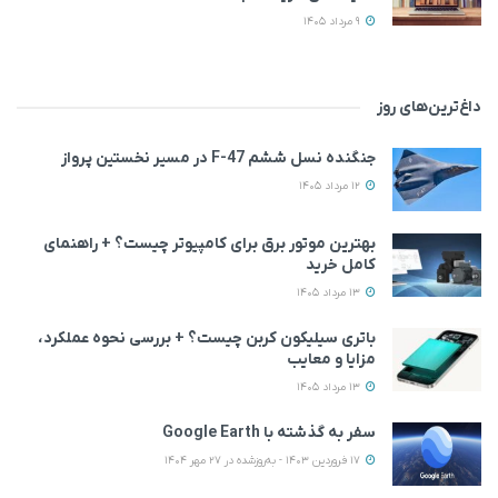
9 مرداد 1405
داغ‌ترین‌های روز
جنگنده نسل ششم F-47 در مسیر نخستین پرواز
12 مرداد 1405
بهترین موتور برق برای کامپیوتر چیست؟ + راهنمای
کامل خرید
13 مرداد 1405
باتری سیلیکون کربن چیست؟ + بررسی نحوه عملکرد،
مزایا و معایب
13 مرداد 1405
سفر به گذشته با Google Earth
17 فروردین 1403 - به‌روزشده در 27 مهر 1404