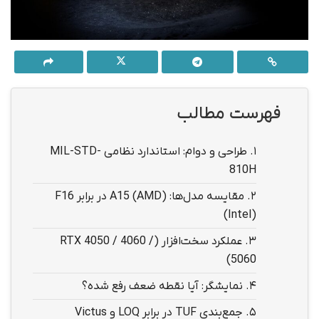
فهرست مطالب
1.
طراحی و دوام: استاندارد نظامی MIL-STD-
810H
2.
مقایسه مدل‌ها: A15 (AMD) در برابر F16
(Intel)
3.
عملکرد سخت‌افزار (RTX 4050 / 4060 /
5060)
4.
نمایشگر: آیا نقطه ضعف رفع شده؟
5.
جمع‌بندی TUF در برابر LOQ و Victus