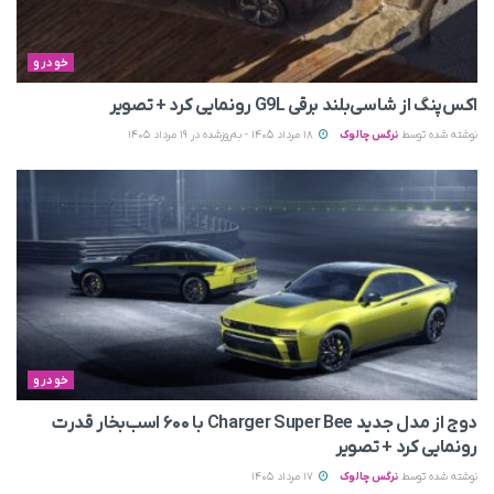
خودرو
اکس‌پنگ از شاسی‌بلند برقی G9L رونمایی کرد + تصویر
نوشته شده توسط
نرگس چالوک
18 مرداد 1405 - به‌روزشده در 19 مرداد 1405
خودرو
دوج از مدل جدید Charger Super Bee با ۶۰۰ اسب‌بخار قدرت
رونمایی کرد + تصویر
نوشته شده توسط
نرگس چالوک
17 مرداد 1405