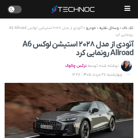
تک ناک
»
وسائل نقلیه
»
خودرو
»
آئودی از مدل ۲۰۲۸ استیشن لوکس A6 Allroad
رونمایی کرد
آئودی از مدل ۲۰۲۸ استیشن لوکس A6
Allroad رونمایی کرد
نوشته شده توسط
نرگس چالوک
چهارشنبه 27 خرداد 1405 - 12:28