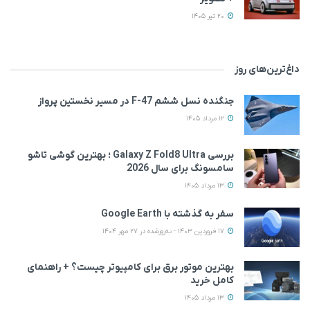
20 تیر 1405
داغ‌ترین‌های روز
جنگنده نسل ششم F-47 در مسیر نخستین پرواز
12 مرداد 1405
بررسی Galaxy Z Fold8 Ultra ؛ بهترین گوشی تاشو
سامسونگ برای سال 2026
13 مرداد 1405
سفر به گذشته با Google Earth
17 فروردین 1403 - به‌روزشده در 27 مهر 1404
بهترین موتور برق برای کامپیوتر چیست؟ + راهنمای
کامل خرید
13 مرداد 1405