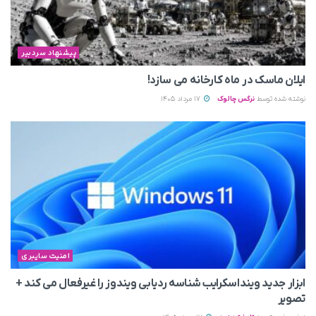
پیشنهاد سردبیر
ایلان ماسک در ماه کارخانه می سازد!
نوشته شده توسط
نرگس چالوک
17 مرداد 1405
امنیت سایبری
ابزار جدید وینداسکرایب شناسه ردیابی ویندوز را غیرفعال می‌ کند +
تصویر