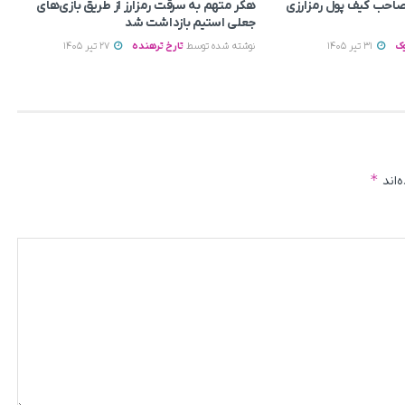
م صاحب کیف پول رمزارزی
هکر متهم به سرقت رمزارز از طریق بازی‌های
جعلی استیم بازداشت شد
ک
31 تیر 1405
نوشته شده توسط
تارخ ترهنده
27 تیر 1405
*
‌اند