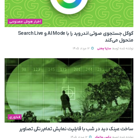
اخبار هوش مصنوعی
گوگل جستجوی صوتی اندروید را با AI Mode و Search Live
متحول می‌کند
نوشته شده توسط
ساینا چمنی
12 مرداد 1405
فناوری
ساخت عینک دید در شب با قابلیت نمایش تمام‌رنگی تصاویر
نوشته شده توسط
نرگس چالوک
12 مرداد 1405