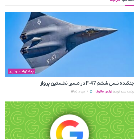
پیشنهاد سردبیر
جنگنده نسل ششم F-47 در مسیر نخستین پرواز
نوشته شده توسط
نرگس چالوک
12 مرداد 1405