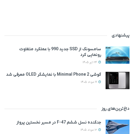
پیشنهادی
سامسونگ از SSD جدید 990 با عملکرد متفاوت
رونمایی کرد
24 تیر 1405
گوشی Minimal Phone 2 با نمایشگر OLED معرفی شد
19 مرداد 1405
داغ‌ترین‌های روز
جنگنده نسل ششم F-47 در مسیر نخستین پرواز
12 مرداد 1405