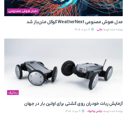
اخبار هوش مصنوعی
مدل هوش مصنوعی WeatherNext گوگل متن‌باز شد
نوشته شده توسط
مانی
19 مرداد 1405
رباتیک
آزمایش ربات خودران روی کشتی برای اولین بار در جهان
نوشته شده توسط
نرگس چالوک
19 مرداد 1405