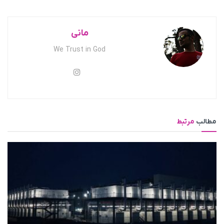
مانی
We Trust in God
مطالب
مرتبط