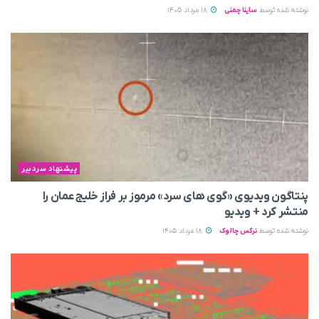
نوشته شده توسط
ساینا چمنی
18 مرداد 1405
پیشنهاد سردبیر
پنتاگون ویدیوی «گوی های سرد» مرموز بر فراز خلیج عمان را
منتشر کرد + ویدیو
نوشته شده توسط
نرگس چالوک
18 مرداد 1405