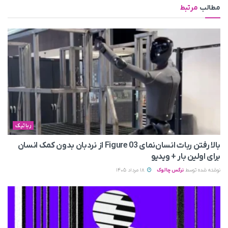
مطالب
مرتبط
رباتیک
بالا رفتن ربات انسان‌نمای Figure 03 از نردبان بدون کمک انسان
برای اولین بار + ویدیو
نوشته شده توسط
نرگس چالوک
18 مرداد 1405