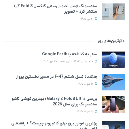
سامسونگ اولین تصویر رسمی گلکسی Z Fold 8 را
منتشر کرد + تصویر
21 تیر 1405
داغ‌ترین‌های روز
سفر به گذشته با Google Earth
17 فروردین 1403 - به‌روزشده در 27 مهر 1404
جنگنده نسل ششم F-47 در مسیر نخستین پرواز
12 مرداد 1405
بررسی Galaxy Z Fold8 Ultra ؛ بهترین گوشی تاشو
سامسونگ برای سال 2026
13 مرداد 1405
بهترین موتور برق برای کامپیوتر چیست؟ + راهنمای
کامل خرید