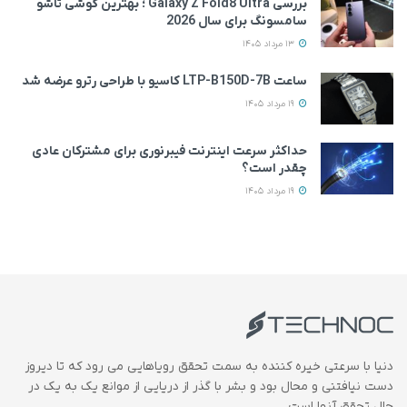
بررسی Galaxy Z Fold8 Ultra ؛ بهترین گوشی تاشو
سامسونگ برای سال 2026
13 مرداد 1405
ساعت LTP-B150D-7B کاسیو با طراحی رترو عرضه شد
19 مرداد 1405
حداکثر سرعت اینترنت فیبرنوری برای مشترکان عادی
چقدر است؟
19 مرداد 1405
دنیا با سرعتی خیره کننده به سمت تحقق رویاهایی می رود که تا دیروز
دست نیافتنی و محال بود و بشر با گذر از دریایی از موانع یک به یک در
حال تحقق آنها است.