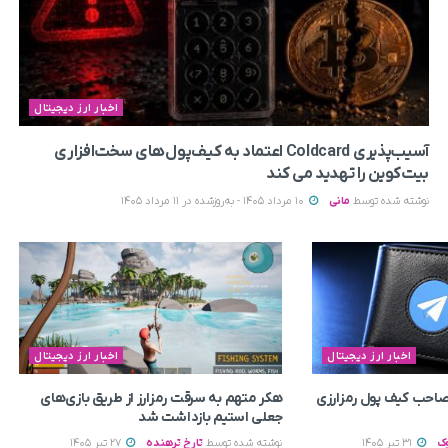
اخبار ارز دیجیتال
آسیب‌پذیری Coldcard اعتماد به کیف‌پول‌های سخت‌افزاری
بیت‌کوین را تهدید می‌ کند
نوشته شده توسط
مانی
10 مرداد 1405 - به‌روزشده در 11 مرداد 1405
اخبار ارز دیجیتال
اخبار ارز دیجیتال
م صاحب کیف پول رمزارزی
هکر متهم به سرقت رمزارز از طریق بازی‌های
جعلی استیم بازداشت شد
ک
31 تیر 1405
نوشته شده توسط
تارخ ترهنده
27 تیر 1405