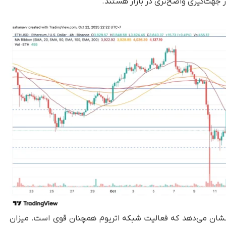
 جهت‌گیری واضح‌تری در بازار هستند.
جود این، داده‌های درون‌زنجیره‌ای (On-chain) نشان می‌دهد که فعالیت شبکه اتریوم همچنان قوی است. میزان