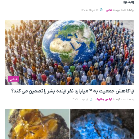
ویدیو
نوشته شده توسط
مانی
12 مرداد 1405
علمی
آیا کاهش جمعیت به ۴ میلیارد نفر آینده بشر را تضمین می‌ کند؟
نوشته شده توسط
نرگس چالوک
8 مرداد 1405