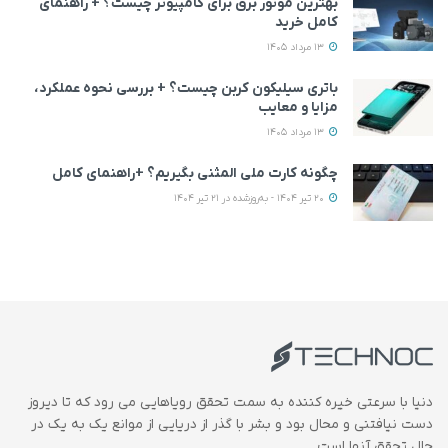
بهترین موتور برق برای کامپیوتر چیست؟ + راهنمای
کامل خرید
13 مرداد 1405
باتری سیلیکون کربن چیست؟ + بررسی نحوه عملکرد،
مزایا و معایب
13 مرداد 1405
چگونه کارت ملی المثنی بگیریم؟ +راهنمای کامل
20 تیر 1404 - به‌روزشده در 21 تیر 1404
دنیا با سرعتی خیره کننده به سمت تحقق رویاهایی می رود که تا دیروز
دست نیافتنی و محال بود و بشر با گذر از دریایی از موانع یک به یک در
حال تحقق آنها است.