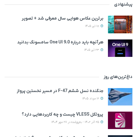
پیشنهادی
برترین عکاس هوایی سال معرفی شد + تصویر
18 تیر 1405
هرآنچه باید درباره One UI 9.0 سامسونگ بدانید
23 تیر 1405
داغ‌ترین‌های روز
جنگنده نسل ششم F-47 در مسیر نخستین پرواز
12 مرداد 1405
پروتکل VLESS چیست و چه کاربردهایی دارد؟
25 آذر 1402 - به‌روزشده در 27 مهر 1404