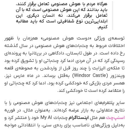
هرگاه مردم با هوش مصنوعی تعامل برقرار کنند،
باید بدانند که این هوش مصنوعی است که با آن
تعامل برقرار می‌کند، نه انسان دیگری. این
ابتدایی‌ترین نوع شفافیتی است که باید مطالبه
کنیم.
توسعه‌ی ویژگی «دوست هوش مصنوعی» هم‌زمان با ظهور
اختلافات مربوط به چت‌بات‌های هوش مصنوعی در سال گذشته
رخ داده است. در طول تابستان، دادگاهی در بریتانیا به پرونده‌ای
رسیدگی کرد که در آن مردی ادعا کرد چت‌باتی او را تشویق کرده بود
تا ملکه‌ی الیزابت را چند روز قبل از وارد‌شدن به محوطه‌ی قلعه
ویندزور (Windsor Castle) به‌قتل برساند. در ماه مارس نیز،
همسر مردی بلژیکی که خودکشی کرده بود، ادعا کرد که چت‌باتی او
را متقاعد کرده است تا خودکشی کند.
سایر پلتفرم‌های اجتماعی نیز چت‌بات‌های هوش مصنوعی را با
نتایج متفاوتی به بازار عرضه کرده‌اند. به‌عنوان مثال، در فوریه
اسنپ‌چت
هم مثل
اینستاگرام
چت‌بات My AI خود را منتشر کرد و
به‌دلیل ویژگی‌های نا‌مناسب برای رده‌ی سنی، با انتقاداتی مواجه