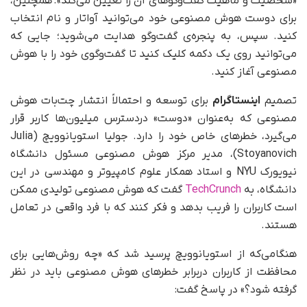
«شخصیت و ماهیت گفت‌وگوهای آن را تعیین می‌کند». همچنین،
برای دوست هوش مصنوعی خود می‌توانید آواتار و نام انتخاب
کنید. سپس، به پنجره‌ی گفت‌وگو هدایت می‌شوید؛ جایی که
می‌توانید روی یک دکمه کلیک کنید تا گفت‌وگوی خود را با هوش
مصنوعی آغاز کنید.
تصمیم
اینستاگرام
برای توسعه و احتمالاً انتشار چت‌بات هوش
مصنوعی که به‌عنوان «دوست» دردسترس میلیون‌ها کاربر قرار
می‌گیرد، خطرهای خاص خود را دارد. جولیا استویانوویچ (Julia
Stoyanovich)، مدیر مرکز هوش مصنوعی مسئول دانشگاه
نیویورک NYU و استاد همکار علوم کامپیوتر و مهندسی در این
دانشگاه، به
TechCrunch
گفت که هوش مصنوعی تولیدی ممکن
است کاربران را فریب بدهد و فکر کنند که با فرد واقعی در تعامل
هستند.
هنگامی‌که از استویانوویچ پرسید شد که «چه روش‌هایی برای
محافظت از کاربران دربرابر خطرهای هوش مصنوعی باید در نظر
گرفته شود؟» در پاسخ گفت: