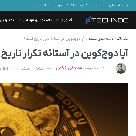
صفحه اصلی
همه اخبار
تبلیغات تکناک
درباره ما
تماس با ما
فناوری
کامپیوتر و موبایل
نقد و بر
تک ناک
»
دسته‌بندی نشده
»
آیا دوج‌کوین در آستانه تکرار تاریخ است؟
آیا دوج‌کوین در آستانه تکرار تاری
نوشته شده توسط
مصطفی افخمی
شنبه 2 اسفند 1404 - 14:20
د