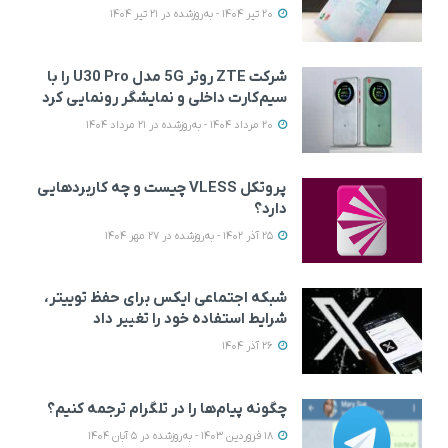
20 تیر 1404 - به‌روزشده در 21 تیر 1404
شرکت ZTE روتر 5G مدل U30 Pro را با
سیم‌کارت داخلی و نمایشگر رونمایی کرد
20 مرداد 1404 - به‌روزشده در 21 مرداد 1404
پروتکل VLESS چیست و چه کاربردهایی
دارد؟
25 آذر 1402 - به‌روزشده در 27 مهر 1404
شبکه اجتماعی ایکس برای حفظ توییتر،
شرایط استفاده خود را تغییر داد
26 آذر 1404
چگونه پیام‌ها را در تلگرام ترجمه کنیم؟
18 فروردین 1403 - به‌روزشده در 5 آبان 1404