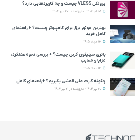
پروتکل VLESS چیست و چه کاربردهایی دارد؟
25 آذر 1402 - به‌روزشده در 27 مهر 1404
بهترین موتور برق برای کامپیوتر چیست؟ + راهنمای
کامل خرید
13 مرداد 1405
باتری سیلیکون کربن چیست؟ + بررسی نحوه عملکرد،
مزایا و معایب
13 مرداد 1405
چگونه کارت ملی المثنی بگیریم؟ +راهنمای کامل
20 تیر 1404 - به‌روزشده در 21 تیر 1404