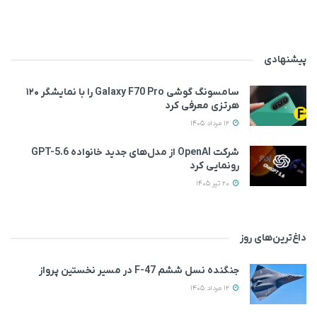
پیشنهادی
سامسونگ گوشی Galaxy F70 Pro را با نمایشگر ۱۲۰
هرتزی معرفی کرد
12 مرداد 1405
شرکت OpenAI از مدل‌های جدید خانواده GPT-5.6
رونمایی کرد
20 تیر 1405
داغ‌ترین‌های روز
جنگنده نسل ششم F-47 در مسیر نخستین پرواز
12 مرداد 1405