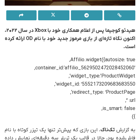
هیدئو کوجیما پس از اعلام همکاری خود با Xbox در سال ۲۰۲۲،
اکنون نگاه تازه‌ای از بازی مرموز جدید خود با نام OD ارائه کرده
است.
Affilio.widget({autosize: true,
container_id:’affilio_5629502472028452060′,
widget_type:’ProductWidget’,
widget_id: ‘5552173209683683550’,
redirect_type: ‘ProductPage’,
url: ”,
is_smart: false,
})
به گزارش
تک‌ناک
، این بازی که پیش‌تر تنها یک تیزر کوتاه با نام
فاش‌شده بود، حالا در قالب یک تریلر سه دقیقه‌ای نمایش داده