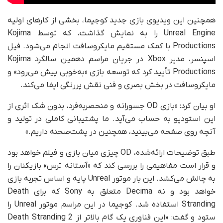
همچنین این ویدیوی بازی جدید کوجیما، بخشی از کارهای اولیه
Unreal Engine را به نمایش گذاشت، که توسط Kojima
Productions با کمک مستقیم مایکروسافت انجام می‌شود. فیل
اسپنسر، مدیر Xbox در جریان مراسم دهمین سالگرد Kojima
Productions تأیید کرد که توسعه بازی «به‌خوبی پیش می‌رود» و
مایکروسافت در بخش بصری و فنی نقش پررنگی ایفا می‌کند.
او بیان کرد: «بازی OD جسورانه و منحصربه‌فرد، بدون شک اثری از
این استودیو به حساب می‌آید. ما پشتیبانی کاملی در تولید و
آنچه روی صفحه می‌بینید، همچنین در پشت‌صحنه داریم.»
طبق توضیحات ارائه‌شده، OD چیزی میان بازی و فیلم خواهد بود
و قرار است مفاهیمی را بررسی کند که «آستانه ترس» بازیکنان را
به چالش می‌کشد. این بار موتور Unreal پایه و اساس تجربه بازی
خواهد بود و نه Decima متعلق به Sony که برای Death
Stranding استفاده شد. کوجیما در این مراسم موتور Unreal را
ستود و گفت: «این فناوری یک گام بالاتر از Death Stranding 2