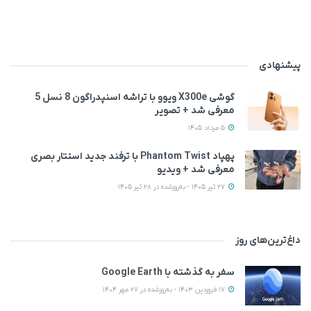
پیشنهادی
گوشی X300e ویوو با تراشه اسنپدراگون 8 نسل 5
معرفی شد + تصویر
5 مرداد 1405
پهپاد Phantom Twist با ترفند جدید استتار بصری
معرفی شد + ویدیو
27 تیر 1405 - به‌روزشده در 28 تیر 1405
داغ‌ترین‌های روز
سفر به گذشته با Google Earth
17 فروردین 1403 - به‌روزشده در 27 مهر 1404