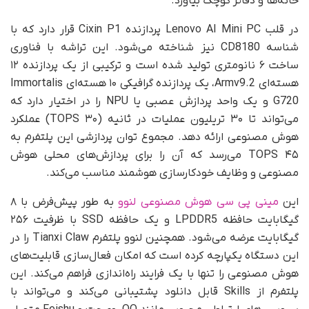
خانه‌ها و دفاتر کوچک بیاورد.
در قلب Lenovo AI Mini PC پردازنده Cixin P1 قرار دارد که با
شناسه CD8180 نیز شناخته می‌شود. این تراشه با فناوری
ساخت ۶ نانومتری تولید شده است و ترکیبی از یک پردازنده ۱۲
هسته‌ای Armv9.2، یک پردازنده گرافیکی ۱۰ هسته‌ای Immortalis
G720 و یک واحد پردازش عصبی یا NPU را در اختیار دارد که
می‌تواند تا ۳۰ تریلیون عملیات در ثانیه (۳۰ TOPS) عملکرد
هوش مصنوعی ارائه دهد. مجموع توان پردازشی این پلتفرم به
۴۵ TOPS می‌رسد که آن را برای پردازش‌های محلی هوش
مصنوعی و وظایف خودکارسازی هوشمند مناسب می‌کند.
این
مینی پی سی هوش مصنوعی لنوو
به‌ طور پیش‌فرض با ۸
گیگابایت حافظه LPDDR5 و یک حافظه SSD با ظرفیت ۲۵۶
گیگابایت عرضه می‌شود. همچنین لنوو پلتفرم Tianxi Claw را در
این دستگاه یکپارچه کرده است که امکان فعال‌سازی قابلیت‌های
هوش مصنوعی را تنها با یک فرایند راه‌اندازی فراهم می‌کند. این
پلتفرم از Skills قابل دانلود پشتیبانی می‌کند و می‌تواند با