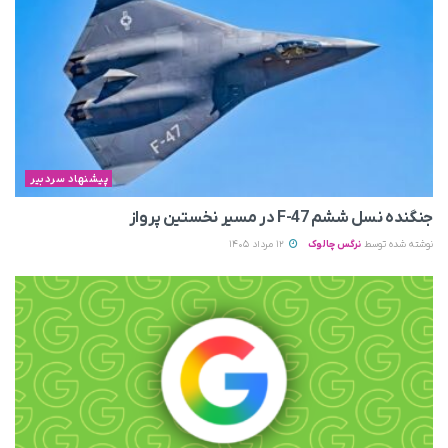
پیشنهاد سردبیر
جنگنده نسل ششم F-47 در مسیر نخستین پرواز
نوشته شده توسط
نرگس چالوک
12 مرداد 1405