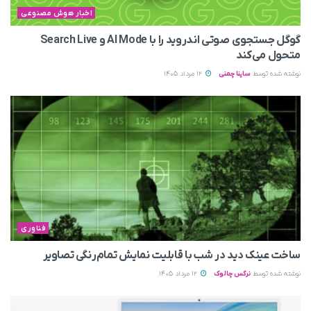
اخبار هوش مصنوعی
گوگل جستجوی صوتی اندروید را با AI Mode و Search Live
متحول می‌کند
نوشته شده توسط
ساینا چمنی
12 مرداد 1405
فناوری
ساخت عینک دید در شب با قابلیت نمایش تمام‌رنگی تصاویر
نوشته شده توسط
نرگس چالوک
12 مرداد 1405