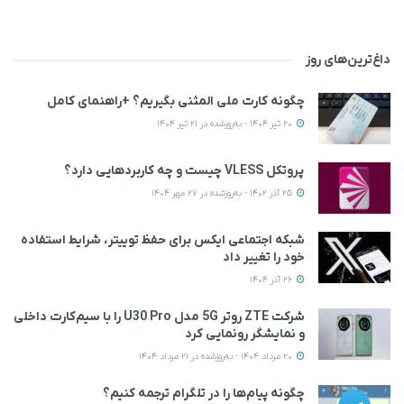
داغ‌ترین‌های روز
چگونه کارت ملی المثنی بگیریم؟ +راهنمای کامل
20 تیر 1404 - به‌روزشده در 21 تیر 1404
پروتکل VLESS چیست و چه کاربردهایی دارد؟
25 آذر 1402 - به‌روزشده در 27 مهر 1404
شبکه اجتماعی ایکس برای حفظ توییتر، شرایط استفاده
خود را تغییر داد
26 آذر 1404
شرکت ZTE روتر 5G مدل U30 Pro را با سیم‌کارت داخلی
و نمایشگر رونمایی کرد
20 مرداد 1404 - به‌روزشده در 21 مرداد 1404
چگونه پیام‌ها را در تلگرام ترجمه کنیم؟