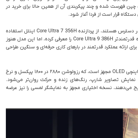
شده است. این لپ‌تاپ اکنون در فروشگاه JD.com چین فهرست شده و چند پیکربندی آن از همین حالا برای خرید در
گاه قرار است از فردا آغاز شود.
در دسترس هستند، از پردازنده Core Ultra 7 356H اینتل استفاده
می‌کنند. همچنین لنوو نسخه‌ای رده‌بالاتر با پردازنده قدرتمندتر Core Ultra 9 386H را معرفی کرده، اما این مدل هنوز
ی ارائه عملکرد قدرتمند در بارهای کاری حرفه‌ای و سنگین طراحی
لپ‌تاپ ThinkPad P16s 2026 لنوو به نمایشگر ۱۶ اینچی OLED مجهز است، که رزولوشن ۲۸۸۰ در ۱۸۰۰ پیکسل و نرخ
یب باعث نمایش تصاویر شارپ، رنگ‌های زنده و حرکت روان‌تر می‌شود.
جیح می‌دهند، نسخه اختیاری مجهز به نمایشگر لمسی را نیز عرضه