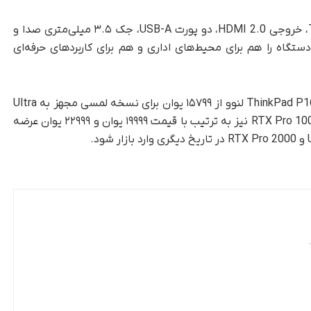
در بخش اتصال، کاربران به دو پورت Thunderbolt 4، خروجی HDMI 2.0، دو پورت USB-A، جک ۳.۵ میلی‌متری صدا و
بی که این دستگاه را هم برای محیط‌های اداری و هم برای کاربردهای حرفه‌ای
، قیمت لپ‌تاپ ThinkPad P16s 2026 لنوو از ۱۵۷۹۹ یوان برای نسخه لمسی مجهز به Ultra
7 آغاز می‌شود. نسخه‌های دارای RTX Pro 500 و RTX Pro 1000 نیز به ترتیب با قیمت ۱۹۹۹۹ یوان و ۲۲۹۹۹ یوان عرضه