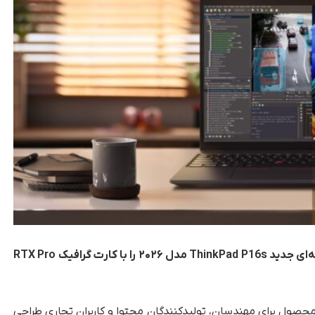
شرکت لنوو به‌ طور رسمی لپ‌تاپ ورک‌استیشن حرفه‌ای جدید ThinkPad P16s مدل ۲۰۲۶ را با کارت گرافیک RTX Pro
محصول برای مهندسان، تولیدکنندگان محتوا و کاربران تجاری طراحی