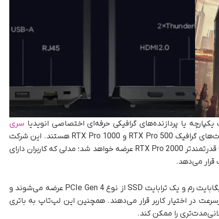
 یکپارچه یا پردازنده‌های گرافیکی حرفه‌ای اختصاصی انویدیا
سری
انتخاب کنند. گزینه‌های موجود شامل کارت‌های گرافیک RTX Pro 500 و RTX Pro 1000 هستند. این شرکت
تایید کرده است که در آینده نسخه‌ای مجهز به GPU قدرتمندتر RTX Pro 2000 عرضه خواهد شد؛ مدلی که کاربران دارای
قرار می‌دهد.
تمام مدل‌هایی که فعلا در دسترس هستند با ۳۲ گیگابایت رم و یک ترابایت SSD از نوع PCIe Gen 4 عرضه می‌شوند و
عت در اختیار کاربر قرار می‌دهند. همچنین این لپ‌تاپ به باتری