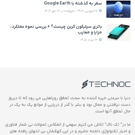
سفر به گذشته با Google Earth
17 فروردین 1403 - به‌روزشده در 27 مهر 1404
باتری سیلیکون کربن چیست؟ + بررسی نحوه عملکرد،
مزایا و معایب
13 مرداد 1405
دنیا با سرعتی خیره کننده به سمت تحقق رویاهایی می رود که تا دیروز
دست نیافتنی و محال بود و بشر با گذر از دریایی از موانع یک به یک در
حال تحقق آنها است.
ما در” تک ناک” تلاش می کنیم سهمی از انعکاس تحولات بی شمار فناوری
و اخبار تکنولوژی داشته باشیم و در این کهکشان بی انتهای یافته های