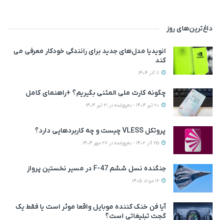
داغ‌ترین‌های روز
انویدیا مدل‌های جدید برای رانندگی خودکار معرفی می
کند
11 آذر 1404
چگونه کارت ملی المثنی بگیریم؟ +راهنمای کامل
20 تیر 1404 - به‌روزشده در 21 تیر 1404
پروتکل VLESS چیست و چه کاربردهایی دارد؟
25 آذر 1402 - به‌روزشده در 27 مهر 1404
جنگنده نسل ششم F-47 در مسیر نخستین پرواز
12 مرداد 1405
آیا فن خنک کننده موبایل واقعا موثر است یا فقط یک
گجت تبلیغاتی است؟