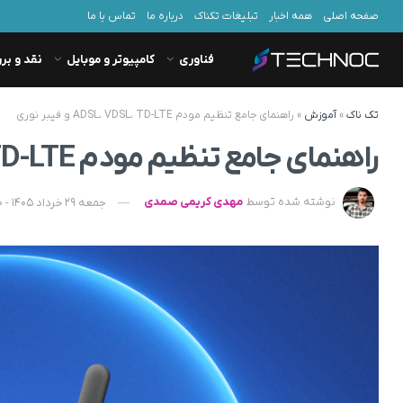
صفحه اصلی
همه اخبار
تبلیغات تکناک
درباره ما
تماس با ما
فناوری
کامپیوتر و موبایل
نقد و بر
تک ناک
»
آموزش
»
راهنمای جامع تنظیم مودم ADSL، VDSL، TD-LTE و فیبر نوری
راهنمای جامع تنظیم مودم ADSL، VDSL، TD-LTE و فیبر نوری
نوشته شده توسط
مهدی کریمی صمدی
جمعه 29 خرداد 1405 - 08:00 - به‌روزشده در دوشنبه 1 تیر 1405 - 09:11