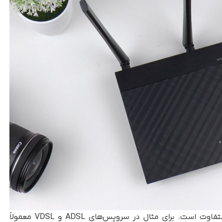
نوع اطلاعات موردنیاز بسته به فناوری ارتباطی متفاوت است. برای مثال در سرویس‌های ADSL و VDSL معمولاً