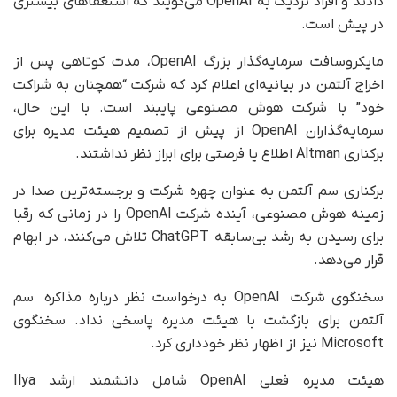
دادند و افراد نزدیک به OpenAI می‌گویند که استعفاهای بیشتری
در پیش است.
مایکروسافت سرمایه‌گذار بزرگ OpenAI، مدت کوتاهی پس از
اخراج آلتمن در بیانیه‌ای اعلام کرد که شرکت “همچنان به شراکت
خود” با شرکت هوش مصنوعی پایبند است. با این حال،
سرمایه‌گذاران OpenAI از پیش از تصمیم هیئت مدیره برای
برکناری Altman اطلاع یا فرصتی برای ابراز نظر نداشتند.
برکناری سم آلتمن به عنوان چهره شرکت و برجسته‌ترین صدا در
زمینه هوش مصنوعی، آینده شرکت OpenAI را در زمانی که رقبا
برای رسیدن به رشد بی‌سابقه ChatGPT تلاش می‌کنند، در ابهام
قرار می‌دهد.
سخنگوی شرکت OpenAI به درخواست نظر درباره مذاکره سم
آلتمن برای بازگشت با هیئت مدیره پاسخی نداد. سخنگوی
Microsoft نیز از اظهار نظر خودداری کرد.
هیئت مدیره فعلی OpenAI شامل دانشمند ارشد Ilya