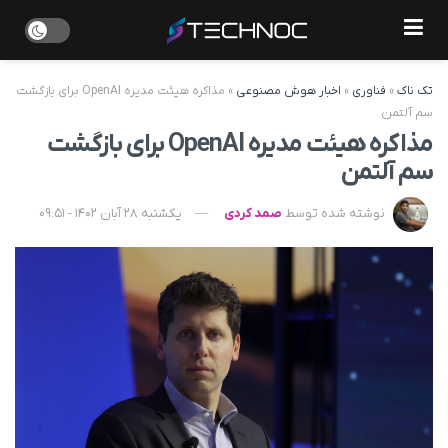
تک ناک
»
فناوری
»
اخبار هوش مصنوعی
»
مذاکره هیئت مدیره OpenAI برای بازگشت
سم آلتمن
مذاکره هیئت مدیره OpenAI برای بازگشت
سم آلتمن
نوشته شده توسط
صمد کردی
یکشنبه 28 آبان 1402 - 09:51