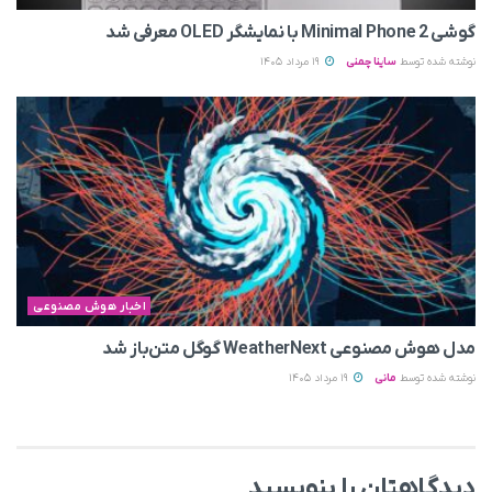
گوشی Minimal Phone 2 با نمایشگر OLED معرفی شد
نوشته شده توسط
ساینا چمنی
19 مرداد 1405
اخبار هوش مصنوعی
مدل هوش مصنوعی WeatherNext گوگل متن‌باز شد
نوشته شده توسط
مانی
19 مرداد 1405
دیدگاهتان را بنویسید