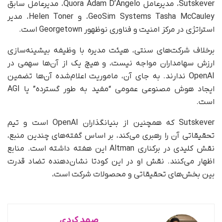
Sutskever، مدیرعامل Quora Adam D’Angelo، مدیرعامل سابق
GeoSim Systems Tasha McCauley، و Helen Toner، مدیر
استراتژی در مرکز امنیت و فناوری نوظهور Georgetown است.
برخلاف شرکت‌های سنتی، هیئت مدیره با وظیفه بیشینه‌سازی
ارزش سهامداران مواجه نیست، و هیچ یک از آن‌ها سهمی در
OpenAI ندارند. به جای آن، ماموریت اعلام‌شده آن‌ها تضمین
ایجاد هوش مصنوعی عمومی “مفید به طور گسترده” یا AGI
است.
Sutskever که همچنین از بنیانگذاران OpenAI است و تیم
تحقیقاتی آن را رهبری می‌کند، بر اساس گفته‌های چندین منبع،
نقش کلیدی در برکناری Altman این هفته داشته است. منابع
اظهار می‌کنند. نقش او در این کودتا نشان‌دهنده تضاد قدرت
بین بخش‌های تحقیقاتی و محصولات شرکت است،
صمد کردی