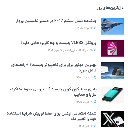
داغ‌ترین‌های روز
جنگنده نسل ششم F-47 در مسیر نخستین پرواز
12 مرداد 1405
پروتکل VLESS چیست و چه کاربردهایی دارد؟
25 آذر 1402 - به‌روزشده در 27 مهر 1404
بهترین موتور برق برای کامپیوتر چیست؟ + راهنمای
کامل خرید
13 مرداد 1405
باتری سیلیکون کربن چیست؟ + بررسی نحوه عملکرد،
مزایا و معایب
13 مرداد 1405
شبکه اجتماعی ایکس برای حفظ توییتر، شرایط استفاده
خود را تغییر داد
26 آذر 1404