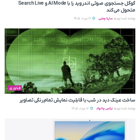
گوگل جستجوی صوتی اندروید را با AI Mode و Search Live
متحول می‌کند
نوشته شده توسط
ساینا چمنی
12 مرداد 1405
فناوری
ساخت عینک دید در شب با قابلیت نمایش تمام‌رنگی تصاویر
نوشته شده توسط
نرگس چالوک
12 مرداد 1405