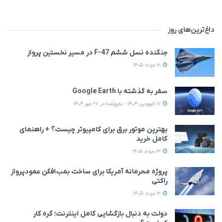
داغ‌ترین‌های روز
جنگنده نسل ششم F-47 در مسیر نخستین پرواز
12 مرداد 1405
سفر به گذشته با Google Earth
17 فروردین 1403 - به‌روزشده در 27 مهر 1404
بهترین موتور برق برای کامپیوتر چیست؟ + راهنمای
کامل خرید
13 مرداد 1405
پروژه محرمانه آمریکا برای ساخت بمب‌افکن عمودپرواز
راکتی
12 مرداد 1405
دولت به دنبال بازگشایی کامل اینترنت؛ گره کار