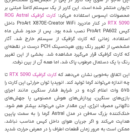
این ماجرا از سوی یک کاربر در یکی از انجمن‌های سخت‌افزاری
تایوان منتشر شده است. این کاربر از یک سیستم کاملاً مبتنی بر
محصولات ایسوس استفاده می‌کرد؛
کارت گرافیک ROG Astral
RTX 5090
در کنار مادربرد ProArt X870E-Creator WiFi داخل
کیس ProArt PA602 نصب شده بود. پس از حدود شش ماه
استفاده، زمانی که کارت گرافیک از سیستم خارج شد، آثار
مشخصی از تغییر رنگ روی هیت‌سینک PCH درست در نقطه‌ای
که کارت گرافیک قرار می‌گیرد مشاهده شد. بخشی از این تغییر
رنگ با یک دستمال مرطوب پاک شد، اما همه آن از بین نرفت.
این اتفاق به‌خوبی نشان می‌دهد که
کارت گرافیک RTX 5090
تا
چه اندازه می‌تواند گرما تولید کند. انویدیا توان حرارتی این کارت را
۵۷۵ وات اعلام کرده و در شرایط فشار سنگین مانند اجرای
بازی‌های سنگین، پردازش‌های هوش مصنوعی یا جهش‌های
ناگهانی مصرف انرژی، این مقدار حتی می‌تواند بیشتر هم شود.
خنک‌کننده بزرگ سه‌فن در مدل Astral گرما را به سمت پایین
هدایت می‌کند و اگر جریان هوای داخل کیس مناسب نباشد،
ممکن است به مرور زمان قطعات اطراف را در معرض حرارت شدید