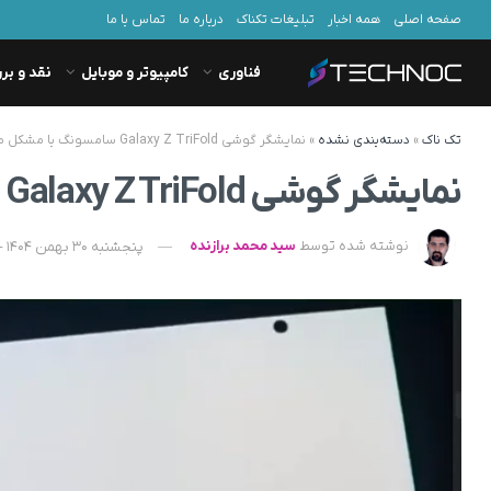
صفحه اصلی
همه اخبار
تبلیغات تکناک
درباره ما
تماس با ما
فناوری
کامپیوتر و موبایل
نقد و بر
تک ناک
»
دسته‌بندی نشده
»
نمایشگر گوشی Galaxy Z TriFold سامسونگ با مشکل مواجه شد + ویدیو
نمایشگر گوشی Galaxy Z TriFold سامسونگ با مشکل مواجه شد + ویدیو
نوشته شده توسط
سید محمد برازنده
پنجشنبه 30 بهمن 1404 - 12:10 - به‌روزشده در شنبه 2 اسفند 1404 - 06:18